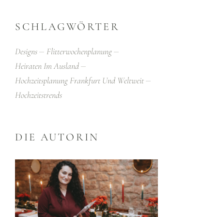
SCHLAGWÖRTER
Designs
Flitterwochenplanung
Heiraten Im Ausland
Hochzeitsplanung Frankfurt Und Weltweit
Hochzeitstrends
DIE AUTORIN